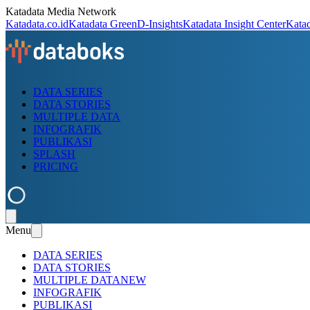
Katadata Media Network
Katadata.co.id
Katadata Green
D-Insights
Katadata Insight Center
Kata
DATA SERIES
DATA STORIES
MULTIPLE DATA
INFOGRAFIK
PUBLIKASI
SPLASH
PRICING
Menu
DATA SERIES
DATA STORIES
MULTIPLE DATA
NEW
INFOGRAFIK
PUBLIKASI