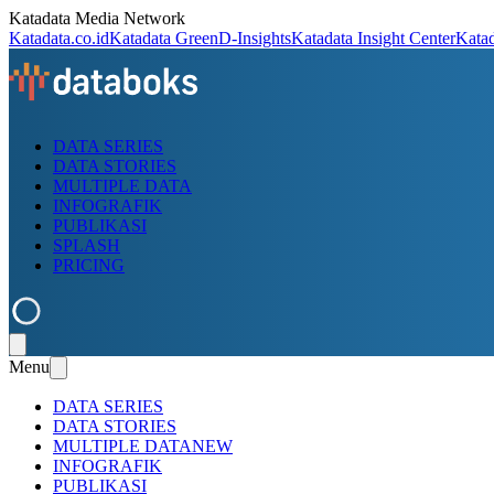
Katadata Media Network
Katadata.co.id
Katadata Green
D-Insights
Katadata Insight Center
Kata
DATA SERIES
DATA STORIES
MULTIPLE DATA
INFOGRAFIK
PUBLIKASI
SPLASH
PRICING
Menu
DATA SERIES
DATA STORIES
MULTIPLE DATA
NEW
INFOGRAFIK
PUBLIKASI