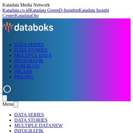
Katadata Media Network
Katadata.co.id
Katadata Green
D-Insights
Katadata Insight
Center
KatadataOto
DATA SERIES
DATA STORIES
MULTIPLE DATA
INFOGRAFIK
PUBLIKASI
SPLASH
PRICING
Menu
DATA SERIES
DATA STORIES
MULTIPLE DATA
NEW
INFOGRAFIK