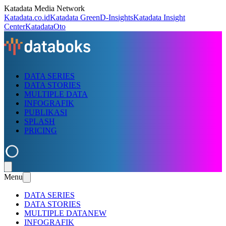
Katadata Media Network
Katadata.co.id
Katadata Green
D-Insights
Katadata Insight
Center
KatadataOto
DATA SERIES
DATA STORIES
MULTIPLE DATA
INFOGRAFIK
PUBLIKASI
SPLASH
PRICING
Menu
DATA SERIES
DATA STORIES
MULTIPLE DATA
NEW
INFOGRAFIK