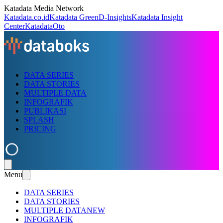
Katadata Media Network
Katadata.co.id
Katadata Green
D-Insights
Katadata Insight
Center
KatadataOto
DATA SERIES
DATA STORIES
MULTIPLE DATA
INFOGRAFIK
PUBLIKASI
SPLASH
PRICING
Menu
DATA SERIES
DATA STORIES
MULTIPLE DATA
NEW
INFOGRAFIK