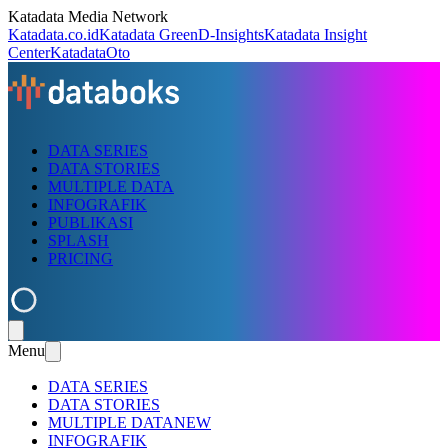
Katadata Media Network
Katadata.co.id
Katadata Green
D-Insights
Katadata Insight
Center
KatadataOto
DATA SERIES
DATA STORIES
MULTIPLE DATA
INFOGRAFIK
PUBLIKASI
SPLASH
PRICING
Menu
DATA SERIES
DATA STORIES
MULTIPLE DATA
NEW
INFOGRAFIK