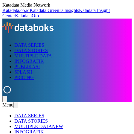
Katadata Media Network
Katadata.co.id
Katadata Green
D-Insights
Katadata Insight
Center
KatadataOto
DATA SERIES
DATA STORIES
MULTIPLE DATA
INFOGRAFIK
PUBLIKASI
SPLASH
PRICING
Menu
DATA SERIES
DATA STORIES
MULTIPLE DATA
NEW
INFOGRAFIK