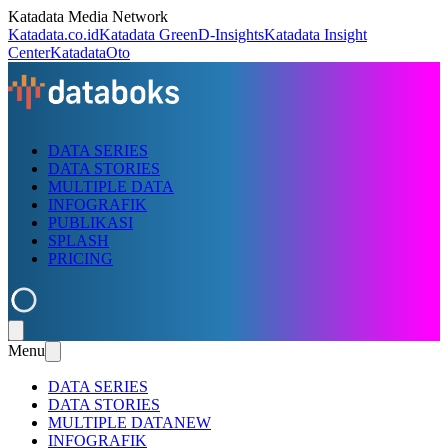
Katadata Media Network
Katadata.co.id
Katadata Green
D-Insights
Katadata Insight
Center
KatadataOto
DATA SERIES
DATA STORIES
MULTIPLE DATA
INFOGRAFIK
PUBLIKASI
SPLASH
PRICING
Menu
DATA SERIES
DATA STORIES
MULTIPLE DATA
NEW
INFOGRAFIK