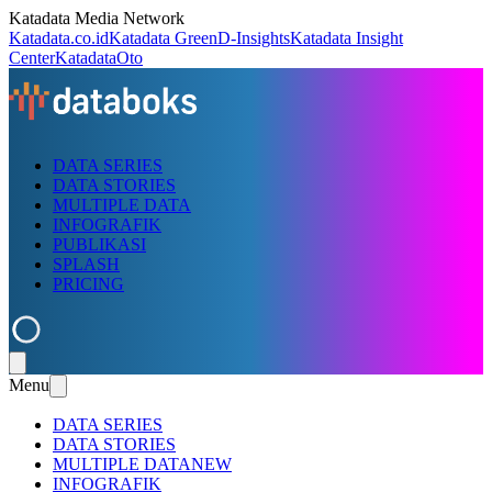
Katadata Media Network
Katadata.co.id
Katadata Green
D-Insights
Katadata Insight
Center
KatadataOto
DATA SERIES
DATA STORIES
MULTIPLE DATA
INFOGRAFIK
PUBLIKASI
SPLASH
PRICING
Menu
DATA SERIES
DATA STORIES
MULTIPLE DATA
NEW
INFOGRAFIK