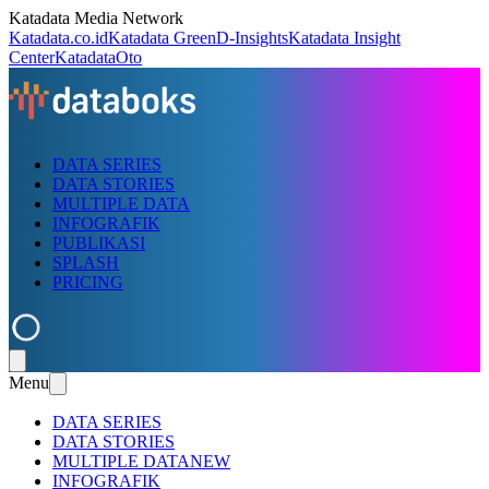
Katadata Media Network
Katadata.co.id
Katadata Green
D-Insights
Katadata Insight
Center
KatadataOto
DATA SERIES
DATA STORIES
MULTIPLE DATA
INFOGRAFIK
PUBLIKASI
SPLASH
PRICING
Menu
DATA SERIES
DATA STORIES
MULTIPLE DATA
NEW
INFOGRAFIK