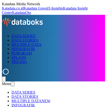
Katadata Media Network
Katadata.co.id
Katadata Green
D-Insights
Katadata Insight
Center
KatadataOto
DATA SERIES
DATA STORIES
MULTIPLE DATA
INFOGRAFIK
PUBLIKASI
SPLASH
PRICING
Menu
DATA SERIES
DATA STORIES
MULTIPLE DATA
NEW
INFOGRAFIK