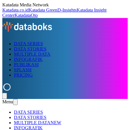
Katadata Media Network
Katadata.co.id
Katadata Green
D-Insights
Katadata Insight
Center
KatadataOto
DATA SERIES
DATA STORIES
MULTIPLE DATA
INFOGRAFIK
PUBLIKASI
SPLASH
PRICING
Menu
DATA SERIES
DATA STORIES
MULTIPLE DATA
NEW
INFOGRAFIK