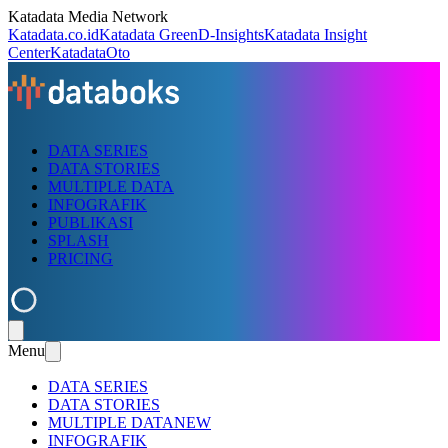
Katadata Media Network
Katadata.co.id
Katadata Green
D-Insights
Katadata Insight
Center
KatadataOto
DATA SERIES
DATA STORIES
MULTIPLE DATA
INFOGRAFIK
PUBLIKASI
SPLASH
PRICING
Menu
DATA SERIES
DATA STORIES
MULTIPLE DATA
NEW
INFOGRAFIK