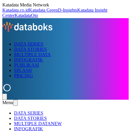
Katadata Media Network
Katadata.co.id
Katadata Green
D-Insights
Katadata Insight
Center
KatadataOto
DATA SERIES
DATA STORIES
MULTIPLE DATA
INFOGRAFIK
PUBLIKASI
SPLASH
PRICING
Menu
DATA SERIES
DATA STORIES
MULTIPLE DATA
NEW
INFOGRAFIK