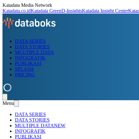
Katadata Media Network
Katadata.co.id
Katadata Green
D-Insights
Katadata Insight Center
Kata
DATA SERIES
DATA STORIES
MULTIPLE DATA
INFOGRAFIK
PUBLIKASI
SPLASH
PRICING
Menu
DATA SERIES
DATA STORIES
MULTIPLE DATA
NEW
INFOGRAFIK
PUBLIKASI