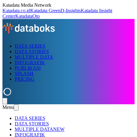
Katadata Media Network
Katadata.co.id
Katadata Green
D-Insights
Katadata Insight
Center
KatadataOto
DATA SERIES
DATA STORIES
MULTIPLE DATA
INFOGRAFIK
PUBLIKASI
SPLASH
PRICING
Menu
DATA SERIES
DATA STORIES
MULTIPLE DATA
NEW
INFOGRAFIK