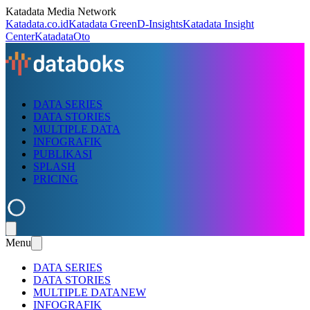
Katadata Media Network
Katadata.co.id
Katadata Green
D-Insights
Katadata Insight
Center
KatadataOto
DATA SERIES
DATA STORIES
MULTIPLE DATA
INFOGRAFIK
PUBLIKASI
SPLASH
PRICING
Menu
DATA SERIES
DATA STORIES
MULTIPLE DATA
NEW
INFOGRAFIK