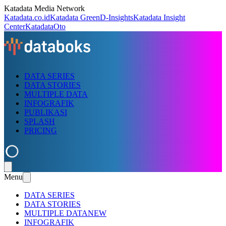
Katadata Media Network
Katadata.co.id
Katadata Green
D-Insights
Katadata Insight
Center
KatadataOto
DATA SERIES
DATA STORIES
MULTIPLE DATA
INFOGRAFIK
PUBLIKASI
SPLASH
PRICING
Menu
DATA SERIES
DATA STORIES
MULTIPLE DATA
NEW
INFOGRAFIK