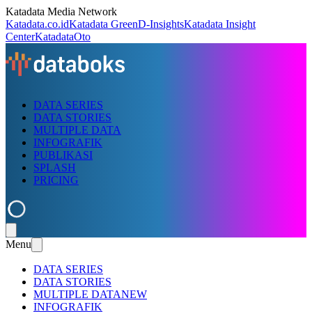
Katadata Media Network
Katadata.co.id
Katadata Green
D-Insights
Katadata Insight
Center
KatadataOto
DATA SERIES
DATA STORIES
MULTIPLE DATA
INFOGRAFIK
PUBLIKASI
SPLASH
PRICING
Menu
DATA SERIES
DATA STORIES
MULTIPLE DATA
NEW
INFOGRAFIK