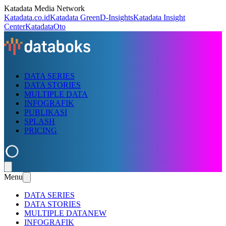
Katadata Media Network
Katadata.co.id
Katadata Green
D-Insights
Katadata Insight
Center
KatadataOto
DATA SERIES
DATA STORIES
MULTIPLE DATA
INFOGRAFIK
PUBLIKASI
SPLASH
PRICING
Menu
DATA SERIES
DATA STORIES
MULTIPLE DATA
NEW
INFOGRAFIK