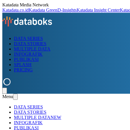
Katadata Media Network
Katadata.co.id
Katadata Green
D-Insights
Katadata Insight Center
Kata
DATA SERIES
DATA STORIES
MULTIPLE DATA
INFOGRAFIK
PUBLIKASI
SPLASH
PRICING
Menu
DATA SERIES
DATA STORIES
MULTIPLE DATA
NEW
INFOGRAFIK
PUBLIKASI