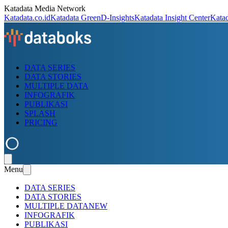
Katadata Media Network
Katadata.co.id
Katadata Green
D-Insights
Katadata Insight Center
Kata
DATA SERIES
DATA STORIES
MULTIPLE DATA
INFOGRAFIK
PUBLIKASI
SPLASH
PRICING
Menu
DATA SERIES
DATA STORIES
MULTIPLE DATA
NEW
INFOGRAFIK
PUBLIKASI