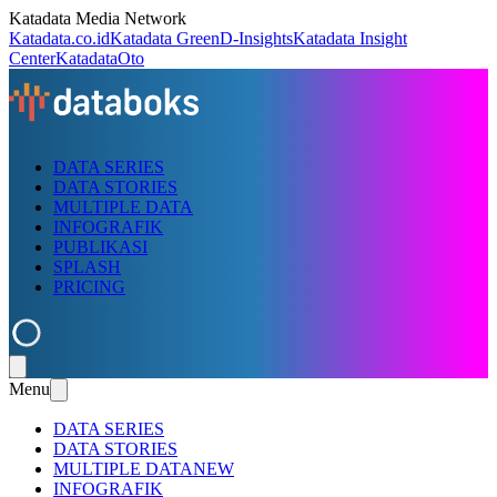
Katadata Media Network
Katadata.co.id
Katadata Green
D-Insights
Katadata Insight
Center
KatadataOto
DATA SERIES
DATA STORIES
MULTIPLE DATA
INFOGRAFIK
PUBLIKASI
SPLASH
PRICING
Menu
DATA SERIES
DATA STORIES
MULTIPLE DATA
NEW
INFOGRAFIK