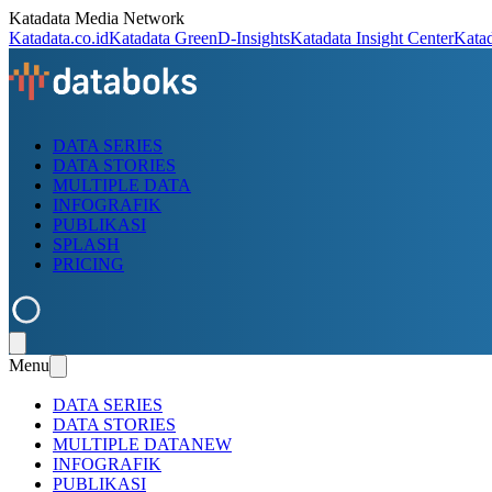
Katadata Media Network
Katadata.co.id
Katadata Green
D-Insights
Katadata Insight Center
Kata
DATA SERIES
DATA STORIES
MULTIPLE DATA
INFOGRAFIK
PUBLIKASI
SPLASH
PRICING
Menu
DATA SERIES
DATA STORIES
MULTIPLE DATA
NEW
INFOGRAFIK
PUBLIKASI