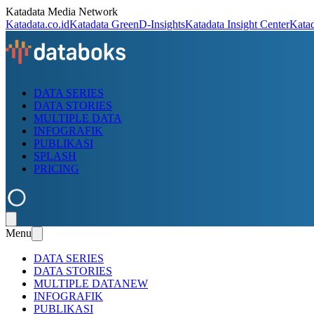
Katadata Media Network
Katadata.co.id
Katadata Green
D-Insights
Katadata Insight Center
Kata
DATA SERIES
DATA STORIES
MULTIPLE DATA
INFOGRAFIK
PUBLIKASI
SPLASH
PRICING
Menu
DATA SERIES
DATA STORIES
MULTIPLE DATA
NEW
INFOGRAFIK
PUBLIKASI