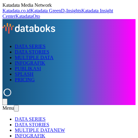
Katadata Media Network
Katadata.co.id
Katadata Green
D-Insights
Katadata Insight
Center
KatadataOto
DATA SERIES
DATA STORIES
MULTIPLE DATA
INFOGRAFIK
PUBLIKASI
SPLASH
PRICING
Menu
DATA SERIES
DATA STORIES
MULTIPLE DATA
NEW
INFOGRAFIK