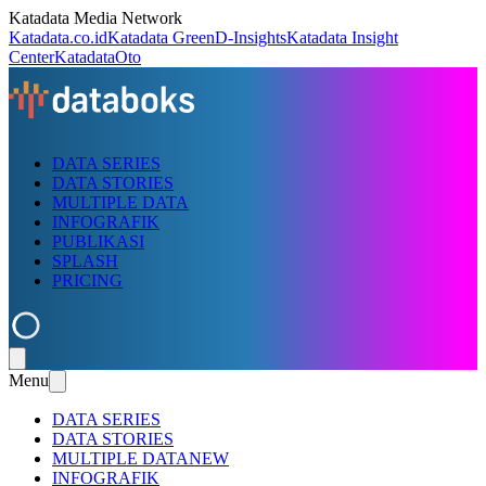
Katadata Media Network
Katadata.co.id
Katadata Green
D-Insights
Katadata Insight
Center
KatadataOto
DATA SERIES
DATA STORIES
MULTIPLE DATA
INFOGRAFIK
PUBLIKASI
SPLASH
PRICING
Menu
DATA SERIES
DATA STORIES
MULTIPLE DATA
NEW
INFOGRAFIK