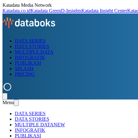
Katadata Media Network
Katadata.co.id
Katadata Green
D-Insights
Katadata Insight Center
Kata
DATA SERIES
DATA STORIES
MULTIPLE DATA
INFOGRAFIK
PUBLIKASI
SPLASH
PRICING
Menu
DATA SERIES
DATA STORIES
MULTIPLE DATA
NEW
INFOGRAFIK
PUBLIKASI