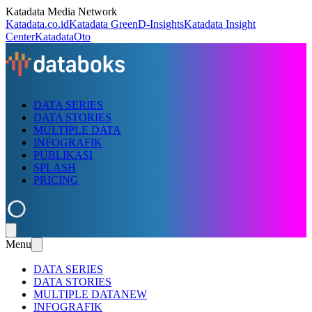
Katadata Media Network
Katadata.co.id
Katadata Green
D-Insights
Katadata Insight
Center
KatadataOto
DATA SERIES
DATA STORIES
MULTIPLE DATA
INFOGRAFIK
PUBLIKASI
SPLASH
PRICING
Menu
DATA SERIES
DATA STORIES
MULTIPLE DATA
NEW
INFOGRAFIK