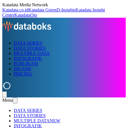
Katadata Media Network
Katadata.co.id
Katadata Green
D-Insights
Katadata Insight
Center
KatadataOto
DATA SERIES
DATA STORIES
MULTIPLE DATA
INFOGRAFIK
PUBLIKASI
SPLASH
PRICING
Menu
DATA SERIES
DATA STORIES
MULTIPLE DATA
NEW
INFOGRAFIK