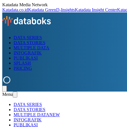
Katadata Media Network
Katadata.co.id
Katadata Green
D-Insights
Katadata Insight Center
Kata
DATA SERIES
DATA STORIES
MULTIPLE DATA
INFOGRAFIK
PUBLIKASI
SPLASH
PRICING
Menu
DATA SERIES
DATA STORIES
MULTIPLE DATA
NEW
INFOGRAFIK
PUBLIKASI