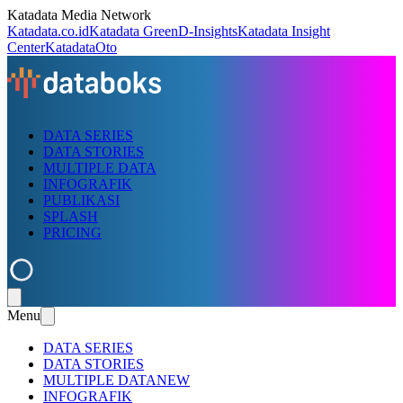
Katadata Media Network
Katadata.co.id
Katadata Green
D-Insights
Katadata Insight
Center
KatadataOto
DATA SERIES
DATA STORIES
MULTIPLE DATA
INFOGRAFIK
PUBLIKASI
SPLASH
PRICING
Menu
DATA SERIES
DATA STORIES
MULTIPLE DATA
NEW
INFOGRAFIK