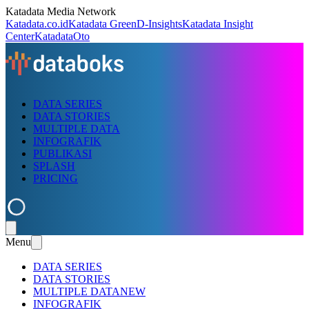
Katadata Media Network
Katadata.co.id
Katadata Green
D-Insights
Katadata Insight
Center
KatadataOto
DATA SERIES
DATA STORIES
MULTIPLE DATA
INFOGRAFIK
PUBLIKASI
SPLASH
PRICING
Menu
DATA SERIES
DATA STORIES
MULTIPLE DATA
NEW
INFOGRAFIK