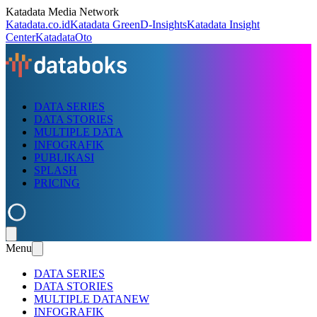
Katadata Media Network
Katadata.co.id
Katadata Green
D-Insights
Katadata Insight
Center
KatadataOto
DATA SERIES
DATA STORIES
MULTIPLE DATA
INFOGRAFIK
PUBLIKASI
SPLASH
PRICING
Menu
DATA SERIES
DATA STORIES
MULTIPLE DATA
NEW
INFOGRAFIK