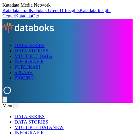
Katadata Media Network
Katadata.co.id
Katadata Green
D-Insights
Katadata Insight
Center
KatadataOto
DATA SERIES
DATA STORIES
MULTIPLE DATA
INFOGRAFIK
PUBLIKASI
SPLASH
PRICING
Menu
DATA SERIES
DATA STORIES
MULTIPLE DATA
NEW
INFOGRAFIK