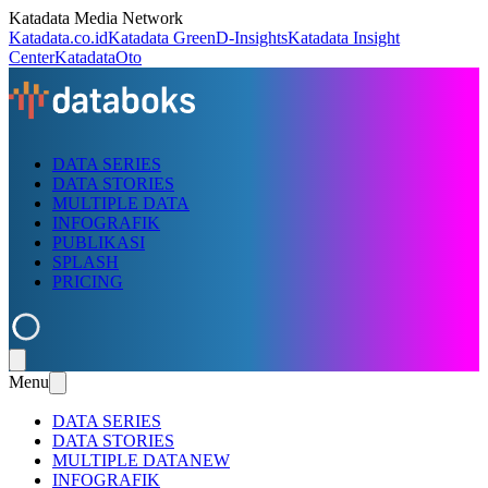
Katadata Media Network
Katadata.co.id
Katadata Green
D-Insights
Katadata Insight
Center
KatadataOto
DATA SERIES
DATA STORIES
MULTIPLE DATA
INFOGRAFIK
PUBLIKASI
SPLASH
PRICING
Menu
DATA SERIES
DATA STORIES
MULTIPLE DATA
NEW
INFOGRAFIK