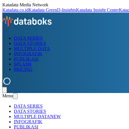
Katadata Media Network
Katadata.co.id
Katadata Green
D-Insights
Katadata Insight Center
Kata
DATA SERIES
DATA STORIES
MULTIPLE DATA
INFOGRAFIK
PUBLIKASI
SPLASH
PRICING
Menu
DATA SERIES
DATA STORIES
MULTIPLE DATA
NEW
INFOGRAFIK
PUBLIKASI