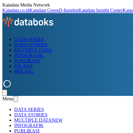
Katadata Media Network
Katadata.co.id
Katadata Green
D-Insights
Katadata Insight Center
Kata
DATA SERIES
DATA STORIES
MULTIPLE DATA
INFOGRAFIK
PUBLIKASI
SPLASH
PRICING
Menu
DATA SERIES
DATA STORIES
MULTIPLE DATA
NEW
INFOGRAFIK
PUBLIKASI