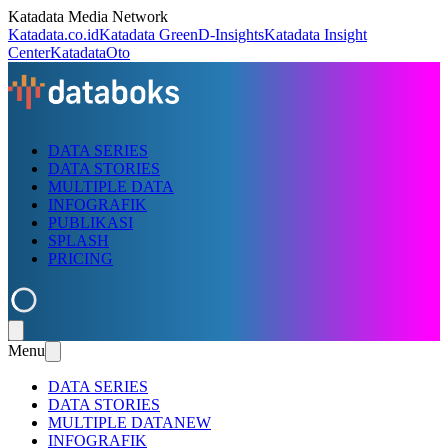
Katadata Media Network
Katadata.co.id
Katadata Green
D-Insights
Katadata Insight
Center
KatadataOto
DATA SERIES
DATA STORIES
MULTIPLE DATA
INFOGRAFIK
PUBLIKASI
SPLASH
PRICING
Menu
DATA SERIES
DATA STORIES
MULTIPLE DATA
NEW
INFOGRAFIK