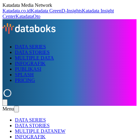
Katadata Media Network
Katadata.co.id
Katadata Green
D-Insights
Katadata Insight
Center
KatadataOto
DATA SERIES
DATA STORIES
MULTIPLE DATA
INFOGRAFIK
PUBLIKASI
SPLASH
PRICING
Menu
DATA SERIES
DATA STORIES
MULTIPLE DATA
NEW
INFOGRAFIK