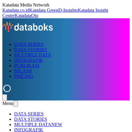
Katadata Media Network
Katadata.co.id
Katadata Green
D-Insights
Katadata Insight
Center
KatadataOto
DATA SERIES
DATA STORIES
MULTIPLE DATA
INFOGRAFIK
PUBLIKASI
SPLASH
PRICING
Menu
DATA SERIES
DATA STORIES
MULTIPLE DATA
NEW
INFOGRAFIK