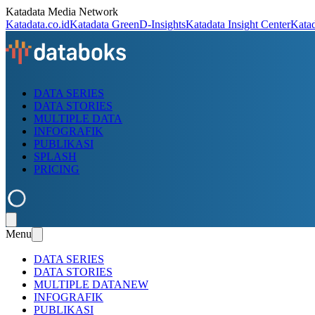
Katadata Media Network
Katadata.co.id
Katadata Green
D-Insights
Katadata Insight Center
Kata
DATA SERIES
DATA STORIES
MULTIPLE DATA
INFOGRAFIK
PUBLIKASI
SPLASH
PRICING
Menu
DATA SERIES
DATA STORIES
MULTIPLE DATA
NEW
INFOGRAFIK
PUBLIKASI