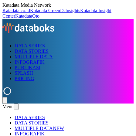
Katadata Media Network
Katadata.co.id
Katadata Green
D-Insights
Katadata Insight
Center
KatadataOto
DATA SERIES
DATA STORIES
MULTIPLE DATA
INFOGRAFIK
PUBLIKASI
SPLASH
PRICING
Menu
DATA SERIES
DATA STORIES
MULTIPLE DATA
NEW
INFOGRAFIK