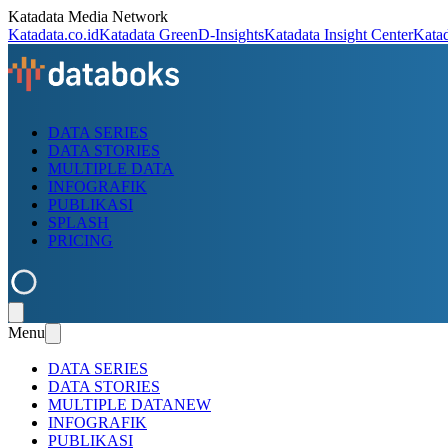
Katadata Media Network
Katadata.co.id
Katadata Green
D-Insights
Katadata Insight Center
Kata
DATA SERIES
DATA STORIES
MULTIPLE DATA
INFOGRAFIK
PUBLIKASI
SPLASH
PRICING
Menu
DATA SERIES
DATA STORIES
MULTIPLE DATA
NEW
INFOGRAFIK
PUBLIKASI