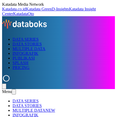
Katadata Media Network
Katadata.co.id
Katadata Green
D-Insights
Katadata Insight
Center
KatadataOto
DATA SERIES
DATA STORIES
MULTIPLE DATA
INFOGRAFIK
PUBLIKASI
SPLASH
PRICING
Menu
DATA SERIES
DATA STORIES
MULTIPLE DATA
NEW
INFOGRAFIK