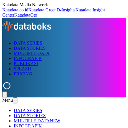
Katadata Media Network
Katadata.co.id
Katadata Green
D-Insights
Katadata Insight
Center
KatadataOto
DATA SERIES
DATA STORIES
MULTIPLE DATA
INFOGRAFIK
PUBLIKASI
SPLASH
PRICING
Menu
DATA SERIES
DATA STORIES
MULTIPLE DATA
NEW
INFOGRAFIK