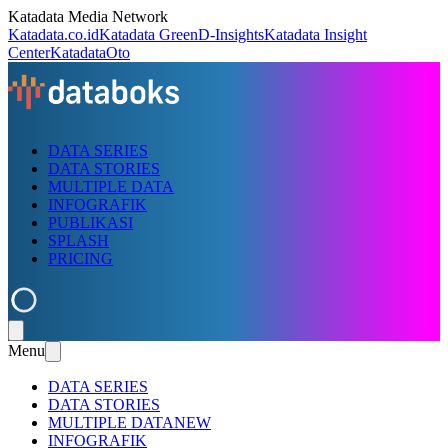
Katadata Media Network
Katadata.co.id
Katadata Green
D-Insights
Katadata Insight
Center
KatadataOto
DATA SERIES
DATA STORIES
MULTIPLE DATA
INFOGRAFIK
PUBLIKASI
SPLASH
PRICING
Menu
DATA SERIES
DATA STORIES
MULTIPLE DATA
NEW
INFOGRAFIK