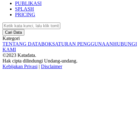
PUBLIKASI
SPLASH
PRICING
Cari Data
Kategori
TENTANG DATABOKS
ATURAN PENGGUNAAN
HUBUNGI
KAMI
©2023 Katadata.
Hak cipta dilindungi Undang-undang.
Kebijakan Privasi
|
Disclaimer