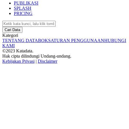
PUBLIKASI
SPLASH
PRICING
Cari Data
Kategori
TENTANG DATABOKS
ATURAN PENGGUNAAN
HUBUNGI
KAMI
©2023 Katadata.
Hak cipta dilindungi Undang-undang.
Kebijakan Privasi
|
Disclaimer