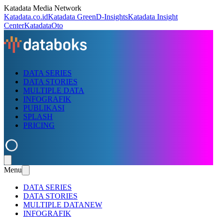
Katadata Media Network
Katadata.co.id
Katadata Green
D-Insights
Katadata Insight
Center
KatadataOto
DATA SERIES
DATA STORIES
MULTIPLE DATA
INFOGRAFIK
PUBLIKASI
SPLASH
PRICING
Menu
DATA SERIES
DATA STORIES
MULTIPLE DATA
NEW
INFOGRAFIK