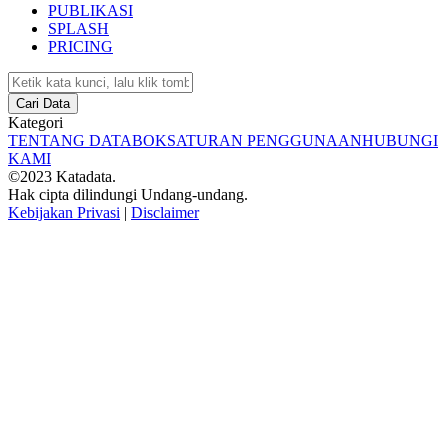
PUBLIKASI
SPLASH
PRICING
Cari Data
Kategori
TENTANG DATABOKS
ATURAN PENGGUNAAN
HUBUNGI
KAMI
©2023 Katadata.
Hak cipta dilindungi Undang-undang.
Kebijakan Privasi
|
Disclaimer