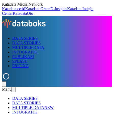
Katadata Media Network
Katadata.co.id
Katadata Green
D-Insights
Katadata Insight
Center
KatadataOto
DATA SERIES
DATA STORIES
MULTIPLE DATA
INFOGRAFIK
PUBLIKASI
SPLASH
PRICING
Menu
DATA SERIES
DATA STORIES
MULTIPLE DATA
NEW
INFOGRAFIK