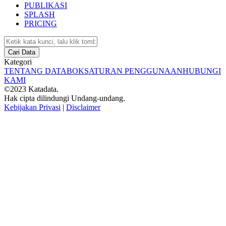
PUBLIKASI
SPLASH
PRICING
Cari Data
Kategori
TENTANG DATABOKS
ATURAN PENGGUNAAN
HUBUNGI
KAMI
©2023 Katadata.
Hak cipta dilindungi Undang-undang.
Kebijakan Privasi
|
Disclaimer