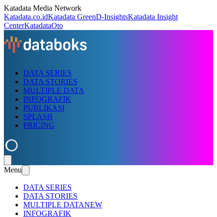
Katadata Media Network
Katadata.co.id
Katadata Green
D-Insights
Katadata Insight
Center
KatadataOto
DATA SERIES
DATA STORIES
MULTIPLE DATA
INFOGRAFIK
PUBLIKASI
SPLASH
PRICING
Menu
DATA SERIES
DATA STORIES
MULTIPLE DATA
NEW
INFOGRAFIK